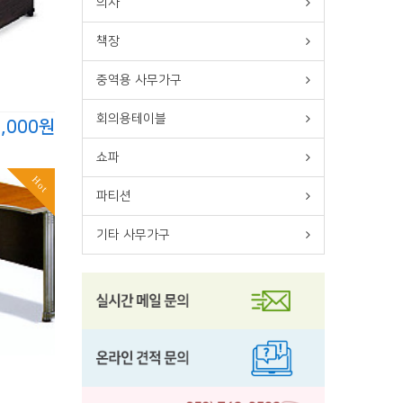
의자
책장
중역용 사무가구
회의용테이블
0,000원
쇼파
Hot
파티션
기타 사무가구