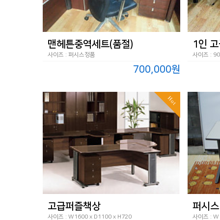
맨헤튼중역세트(품절)
1인 고
사이즈 : 퍼시스정품
사이즈 : 90
700,000원
Hot
고급퍼즐책상
퍼시스
사이즈 : W1600 x D1100 x H720
사이즈 : W 1