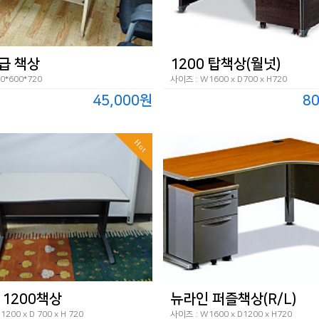
급 책상
1200 탑책상(월넛)
0*600*720
사이즈 : W1600 x D700 x H720
45,000원
8
Hot
 1200책상
뉴라인 퍼즐책상(R/L)
200 x D 700 x H 720
사이즈 : W1600 x D1200 x H720