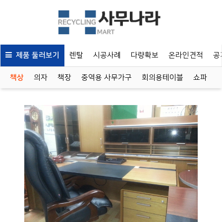
제품 둘러보기
렌탈
시공사례
다량확보
온라인견적
공
책상
의자
책장
중역용 사무가구
회의용테이블
쇼파