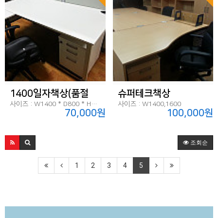
1400일자책상(품절
슈퍼테크책상
사이즈 : W1400 * D800 * H720
사이즈 : W1400,1600
70,000원
100,000원
조회순
1
2
3
4
5