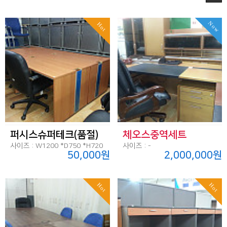
Now
Hot
퍼시스슈퍼테크(품절)
체오스중역세트
사이즈 : W1200 *D750 *H720
사이즈 : -
50,000원
2,000,000원
Hot
Hot