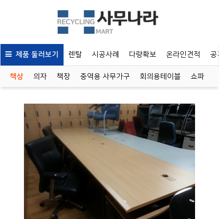
제품 둘러보기
렌탈
시공사례
다량확보
온라인견적
공
책상
의자
책장
중역용 사무가구
회의용테이블
쇼파