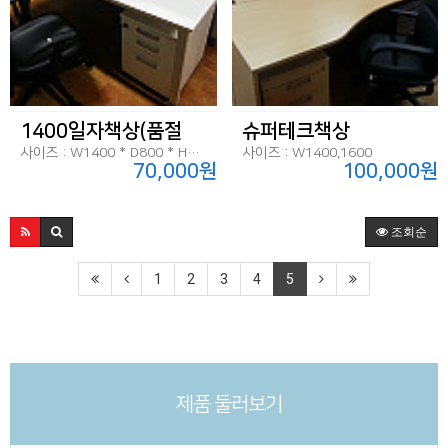
1400일자책상(품절
슈퍼테크책상
사이즈 : W1400 * D800 * H720
사이즈 : W1400,1600
70,000원
100,000원
조회순
1
2
3
4
5
제품 둘러보기