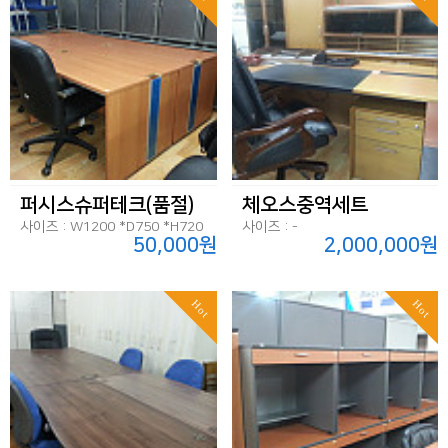
퍼시스슈퍼테크(품절)
체오스중역세트
사이즈 : W1200 *D750 *H720
사이즈 : -
50,000원
2,000,000원
Hot
Hot