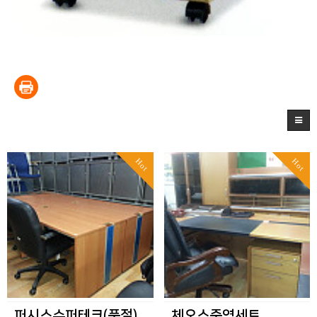
Hot
Hot
퍼시스슈퍼테크(품절)
체오스중역세트