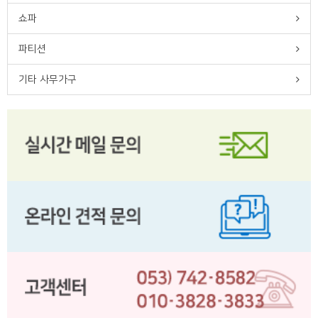
쇼파
파티션
기타 사무가구