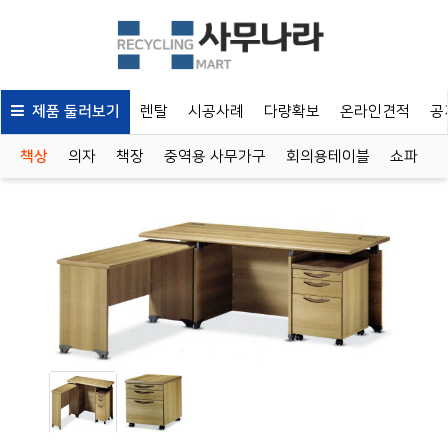
제품 둘러보기
렌탈
시공사례
다량확보
온라인견적
공
책상
의자
책장
중역용 사무가구
회의용테이블
쇼파