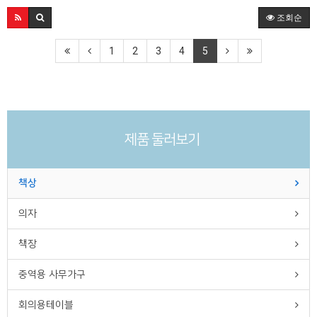
조회순
1
2
3
4
5
제품 둘러보기
책상
의자
책장
중역용 사무가구
회의용테이블