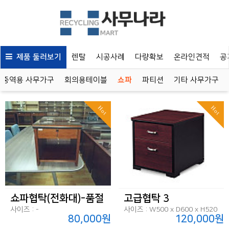
제품 둘러보기
렌탈
시공사례
다량확보
온라인견적
공
중역용 사무가구
회의용테이블
쇼파
파티션
기타 사무가구
Hot
Hot
쇼파협탁(전화대)-품절
고급협탁 3
사이즈 : -
사이즈 : W500 x D600 x H520
80,000원
120,000원