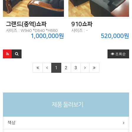
그랜드(중역)쇼파
910쇼파
사이즈 : W940 *D840 *H880
사이즈 : -
1,000,000원
520,000원
조회순
1
2
3
제품 둘러보기
책상