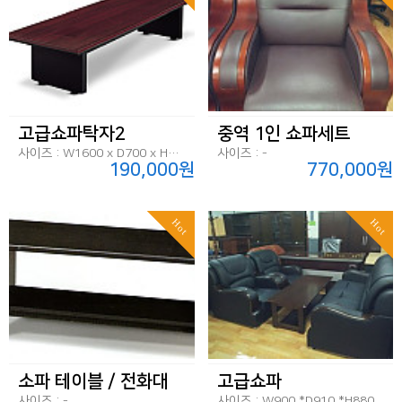
고급쇼파탁자2
중역 1인 쇼파세트
사이즈 : W1600 x D700 x H450
사이즈 : -
190,000원
770,000원
Hot
Hot
소파 테이블 / 전화대
고급쇼파
사이즈 : -
사이즈 : W900 *D910 *H880