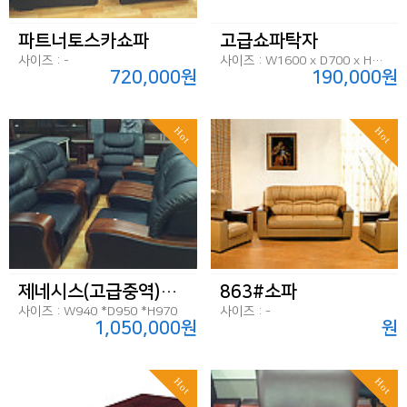
파트너토스카쇼파
고급쇼파탁자
사이즈 : -
사이즈 : W1600 x D700 x H450
720,000원
190,000원
Hot
Hot
제네시스(고급중역)쇼파
863#소파
사이즈 : W940 *D950 *H970
사이즈 : -
1,050,000원
원
Hot
Hot