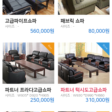
고급파이프쇼파
패브릭 쇼파
사이즈 : -
사이즈 : -
560,000원
80,000원
Now
Hot
파트너 프라다고급쇼파
파트너 턱시도고급쇼파
사이즈 : W935* D920 *H905
사이즈 : W930 *D990 *H880
250,000원
310,000원