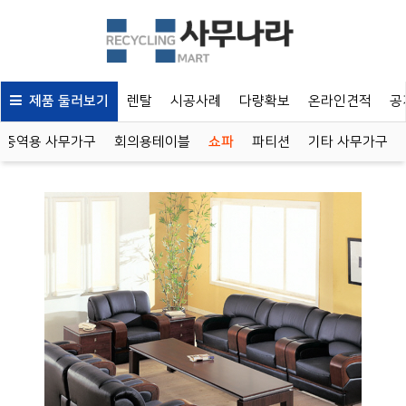
제품 둘러보기
렌탈
시공사례
다량확보
온라인견적
공
중역용 사무가구
회의용테이블
쇼파
파티션
기타 사무가구