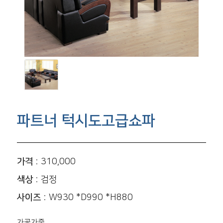
파트너 턱시도고급쇼파
가격 :
310,000
색상 :
검정
사이즈 :
W930 *D990 *H880
가공가죽