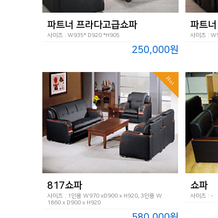
파트너 프라다고급쇼파
파트너
사이즈 : W935* D920 *H905
사이즈 : W9
250,000원
Hot
817쇼파
쇼파
사이즈 : 1인용 W970 xD900 x H920, 3인용 W
사이즈 : -
1860 x D900 x H920
580,000원