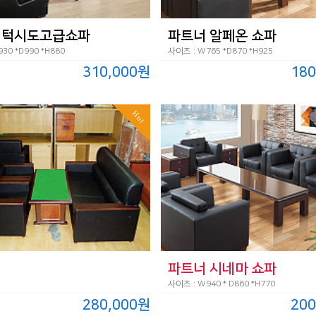
 턱시도고급쇼파
파트너 알페온 쇼파
30 *D990 *H880
사이즈 : W765 *D870 *H925
310,000원
180
Hot
파트너 시네마 쇼파
사이즈 : W940 * D860 *H770
280,000원
200