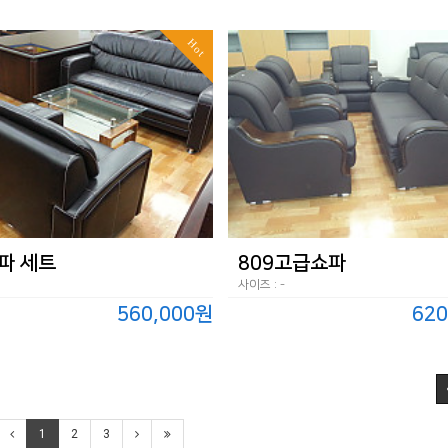
Hot
파 세트
809고급쇼파
사이즈 : -
560,000원
620
1
2
3