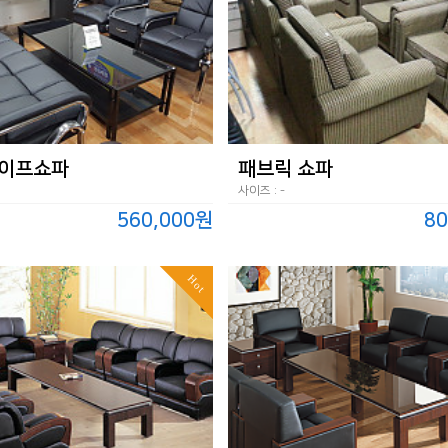
이프쇼파
패브릭 쇼파
사이즈 : -
560,000원
80
Hot