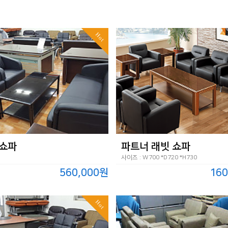
Hot
쇼파
파트너 래빗 쇼파
사이즈 : W700 *D720 *H730
560,000원
160
Hot