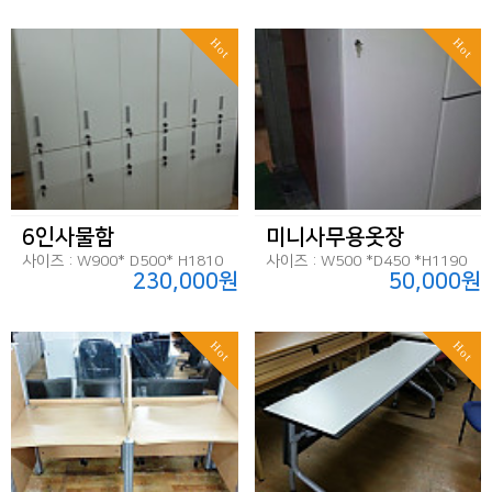
Hot
Hot
6인사물함
미니사무용옷장
사이즈 : W900* D500* H1810
사이즈 : W500 *D450 *H1190
230,000원
50,000원
Hot
Hot