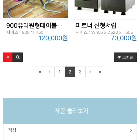
900유리원형테이블(삼발)
파트너 신형서랍
사이즈 : 900 *H750
사이즈 : W406 x D520 x H605
120,000원
70,000원
조회순
1
2
3
제품 둘러보기
책상