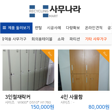
제품 둘러보기
렌탈
시공사례
다량확보
온라인견적
공
중역용 사무가구
회의용테이블
쇼파
파티션
기타 사무가구
Hot
Hot
3인철재락커
4인 사물함
사이즈 : W900* D510* H1780
사이즈 : -
150,000원
80,000원