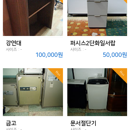
강연대
퍼시스2단화일서랍
사이즈 : -
사이즈 : -
100,000원
50,000원
Hot
Hot
금고
문서절단기
사이즈 : -
사이즈 : -