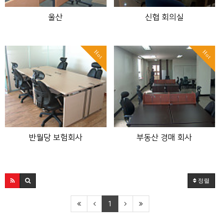
울산
신협 회의실
Hot
Hot
반월당 보험회사
부동산 경매 회사
정렬
1