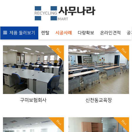
제품 둘러보기
렌탈
시공사례
다량확보
온라인견적
공
Hot
Hot
구미보험회사
신천동교육장
Hot
Hot