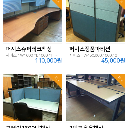
퍼시스슈퍼테크책상
퍼시스정품파티션
사이즈 : W1600 *D1000 *H720
사이즈 : W450,800,1000,1200*H1170
110,000원
45,000원
Hot
Hot