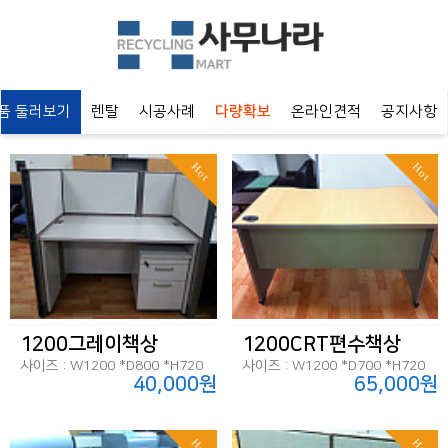
 둘러보기
렌탈
시공사례
다량확보
온라인견적
공지사항
Hot
Hot
1200그레이책상
1200CRT편수책상
사이즈 : W1200 *D800 *H720
사이즈 : W1200 *D700 *H720
40,000원
65,000원
Hot
Hot