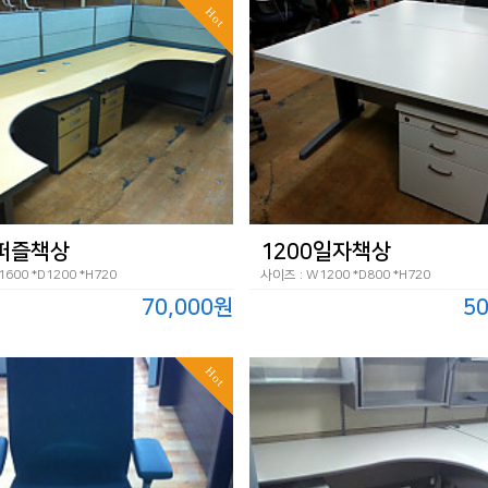
Hot
0퍼즐책상
1200일자책상
600 *D1200 *H720
사이즈 : W1200 *D800 *H720
70,000원
5
Hot