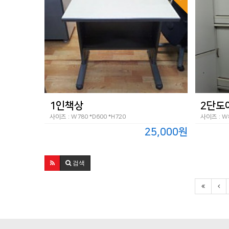
1인책상
2단도
사이즈 : W780 *D600 *H720
사이즈 : W8
25,000원
검색