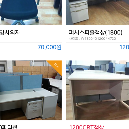
망사의자
퍼시스퍼즐책상(1800)
사이즈 : W1800 *D1200 *H720
70,000원
12
Hot
00파티션
1200CRT책상