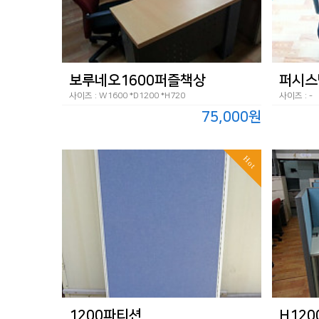
보루네오1600퍼즐책상
퍼시스
사이즈 : W1600 *D1200 *H720
사이즈 : -
75,000원
Hot
1200파티션
H12