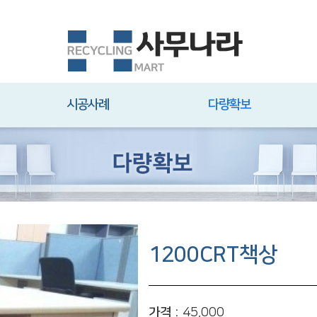
시공사례
다량확보
1200CRT책상
가격 :
45,000