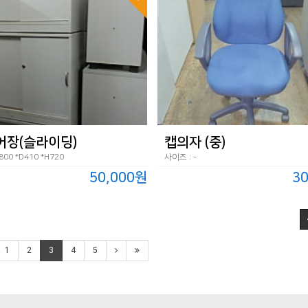
어장(슬라이딩)
캡의자 (중)
00 *D410 *H720
사이즈 : -
50,000원
3
1
2
3
4
5