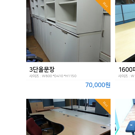
Hot
3단올문장
160
사이즈 : W800 *D410 *H1150
사이즈 : W1
70,000원
Hot