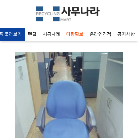
 둘러보기
렌탈
시공사례
다량확보
온라인견적
공지사항