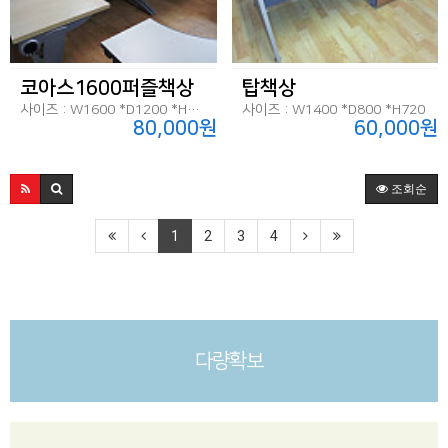
코아스1600퍼즐책상
탑책상
사이즈 : W1600 *D1200 *H720
사이즈 : W1400 *D800 *H720
80,000원
60,000원
조회순
1
2
3
4
다량확보