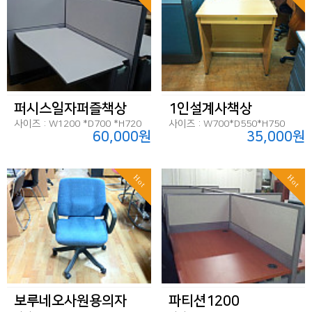
퍼시스일자퍼즐책상
1인설계사책상
사이즈 : W1200 *D700 *H720
사이즈 : W700*D550*H750
60,000원
35,000원
Hot
Hot
보루네오사원용의자
파티션1200