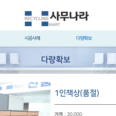
시공사례
다량확보
1인책상(품절)
가격 :
30,000