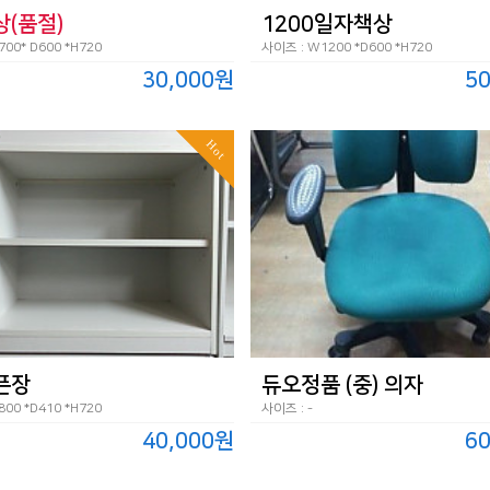
상(품절)
1200일자책상
00* D600 *H720
사이즈 : W1200 *D600 *H720
30,000원
5
Hot
픈장
듀오정품 (중) 의자
00 *D410 *H720
사이즈 : -
40,000원
6