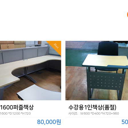
Hot
1600퍼즐책상
수강용1인책상(품절)
600 *D1200 *H720
사이즈 : W600 *D400 *H720=960
80,000원
5