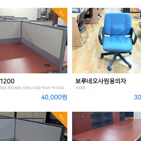
Hot
1200
보루네오사원용의자
00,700,800,1000,1200 *D45 *H1200
사이즈 : -
40,000원
3
Hot