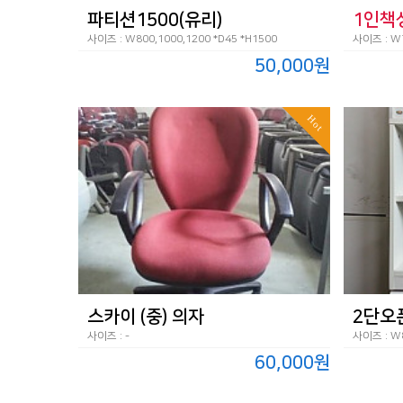
파티션1500(유리)
1인책
사이즈 : W800,1000,1200 *D45 *H1500
사이즈 : W7
50,000원
Hot
스카이 (중) 의자
2단오
사이즈 : -
사이즈 : W8
60,000원