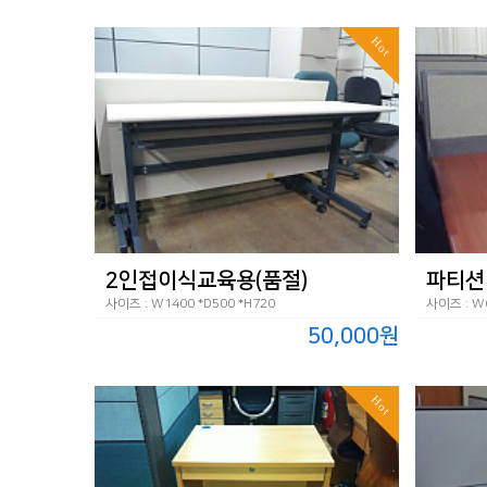
Hot
2인접이식교육용(품절)
파티션
사이즈 : W1400 *D500 *H720
사이즈 : W6
50,000원
Hot