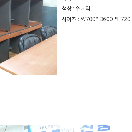
색상 :
연체리
사이즈 :
W700* D600 *H720