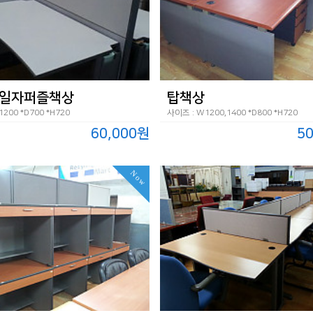
일자퍼즐책상
탑책상
200 *D700 *H720
사이즈 : W1200,1400 *D800 *H720
60,000원
5
Now