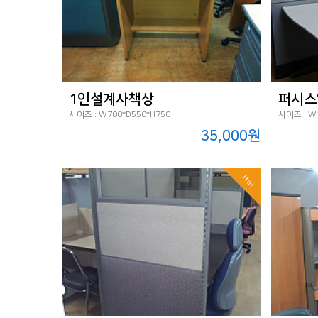
1인설계사책상
퍼시스
사이즈 : W700*D550*H750
사이즈 : W1
35,000원
Hot