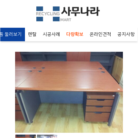
 둘러보기
렌탈
시공사례
다량확보
온라인견적
공지사항