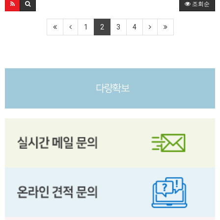
조회순
1
2
3
4
다량확보