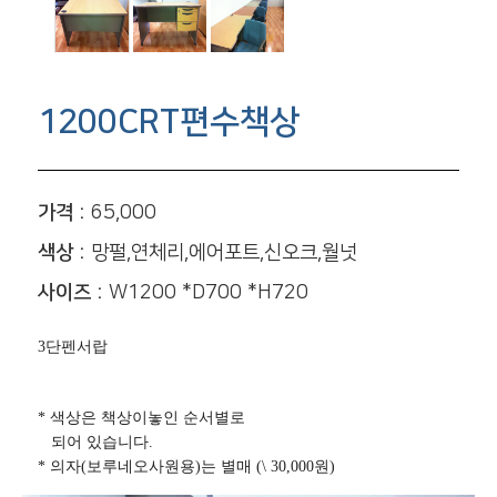
1200CRT편수책상
가격 :
65,000
색상 :
망펄,연체리,에어포트,신오크,월넛
사이즈 :
W1200 *D700 *H720
3단펜서랍
* 색상은 책상이놓인 순서별로
되어 있습니다.
* 의자(보루네오사원용)는 별매 (\ 30,000원)