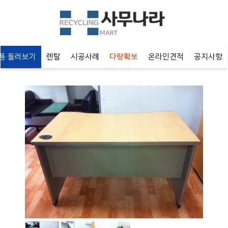
 둘러보기
렌탈
시공사례
다량확보
온라인견적
공지사항