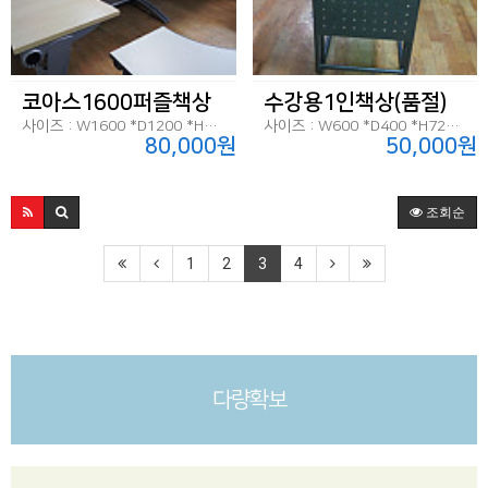
코아스1600퍼즐책상
수강용1인책상(품절)
사이즈 : W1600 *D1200 *H720
사이즈 : W600 *D400 *H720=960
80,000원
50,000원
조회순
1
2
3
4
다량확보