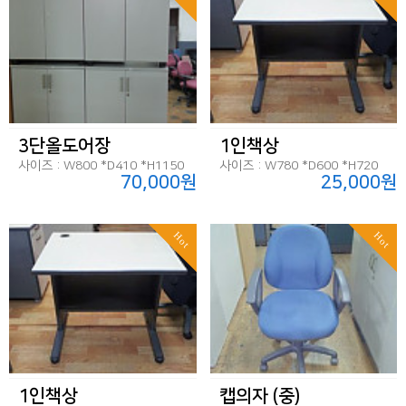
3단올도어장
1인책상
사이즈 : W800 *D410 *H1150
사이즈 : W780 *D600 *H720
70,000원
25,000원
Hot
Hot
1인책상
캡의자 (중)