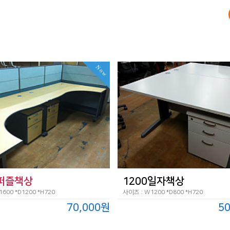
Now
0퍼즐책상
1200일자책상
600 *D1200 *H720
사이즈 : W1200 *D800 *H720
70,000원
5