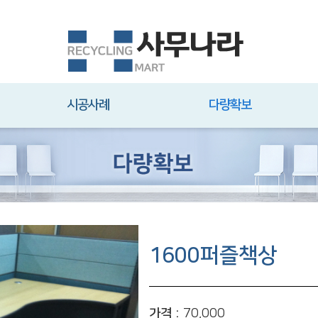
시공사례
다량확보
1600퍼즐책상
가격 :
70,000