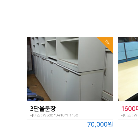
Hot
3단올문장
160
사이즈 : W800 *D410 *H1150
사이즈 : W1
70,000원